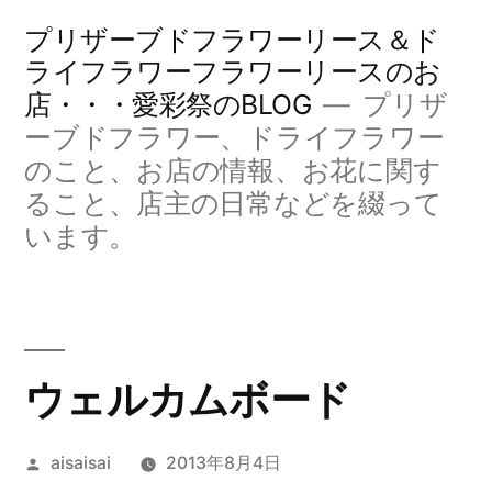
コ
プリザーブドフラワーリース＆ド
ン
ライフラワーフラワーリースのお
店・・・愛彩祭のBLOG
プリザ
テ
ーブドフラワー、ドライフラワー
ン
のこと、お店の情報、お花に関す
ツ
ること、店主の日常などを綴って
へ
います。
ス
キ
ッ
ウェルカムボード
プ
投
aisaisai
2013年8月4日