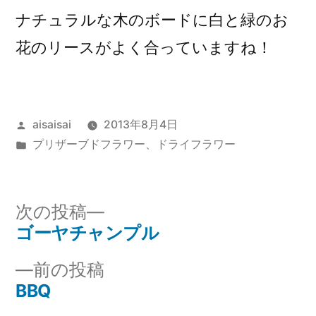
ナチュラルな木のボードに白と緑のお
花のリースがよく合っていますね！
投
aisaisai
2013年8月4日
稿
カ
プリザーブドフラワー、ドライフラワー
者:
テ
ゴ
リ
次
次の投稿
ー:
の
ゴーヤチャンプル
投
投
前
前の投稿
稿
稿:
の
BBQ
ナ
投