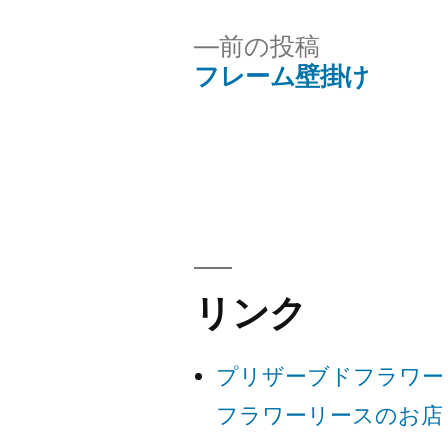
者:
前
前の投稿
の
フレーム壁掛け
投
投
稿:
稿
ナ
ビ
リンク
ゲ
プリザーブドフラワー
ー
フラワーリースのお店