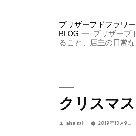
コ
ン
プリザーブドフラワー
テ
BLOG
プリザーブ
ン
ること、店主の日常
ツ
へ
ス
キ
クリスマス
ッ
プ
投
aisaisai
2019年10月9日
稿