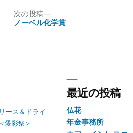
ゴ
リ
次
次の投稿
ー:
の
ノーベル化学賞
投
稿:
最近の投稿
仏花
リース＆ドライ
年金事務所
＜愛彩祭＞