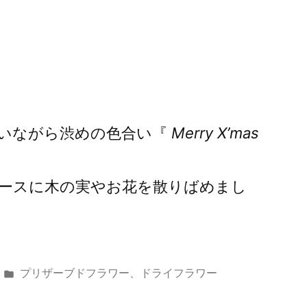
いながら渋めの色合い『
Merry X’mas
ースに木の実やお花を散りばめまし
カ
プリザーブドフラワー、ドライフラワー
テ