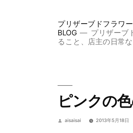
コ
ン
プリザーブドフラワー
テ
BLOG
プリザーブ
ン
ること、店主の日常
ツ
へ
ス
キ
ピンクの色
ッ
プ
投
aisaisai
2013年5月18日
稿