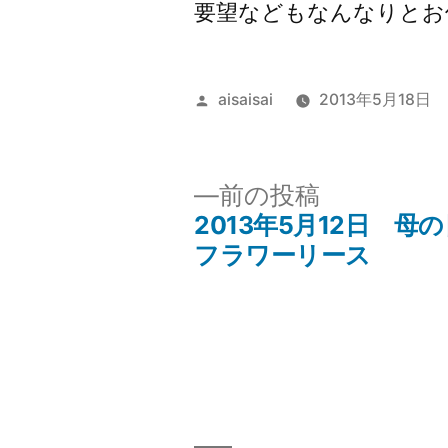
要望などもなんなりとお
投
aisaisai
2013年5月18日
稿
者:
前
前の投稿
の
2013年5月12日 母
投
投
フラワーリース
稿:
稿
ナ
ビ