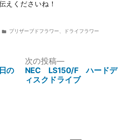
伝えくださいね！
カ
プリザーブドフラワー、ドライフラワー
テ
ゴ
リ
次
次の投稿
ー:
の
の日の
NEC LS150/F ハードデ
投
ィスクドライブ
稿: