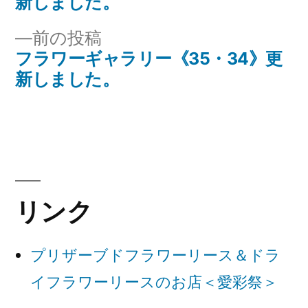
投
新しました。
稿
稿:
前
前の投稿
ナ
の
フラワーギャラリー《35・34》更
投
新しました。
ビ
稿:
ゲ
ー
シ
ョ
リンク
ン
プリザーブドフラワーリース＆ドラ
イフラワーリースのお店＜愛彩祭＞