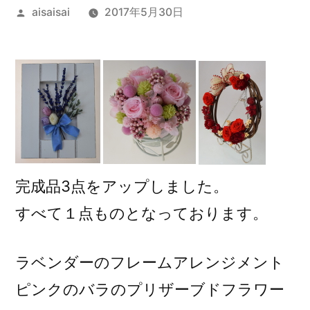
投
aisaisai
2017年5月30日
稿
者:
完成品3点をアップしました。
すべて１点ものとなっております。
ラベンダーのフレームアレンジメント
ピンクのバラのプリザーブドフラワー