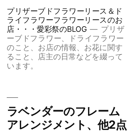
コ
プリザーブドフラワーリース＆ド
ン
ライフラワーフラワーリースのお
店・・・愛彩祭のBLOG
プリザ
テ
ーブドフラワー、ドライフラワー
ン
のこと、お店の情報、お花に関す
ツ
ること、店主の日常などを綴って
へ
います。
ス
キ
ッ
ラベンダーのフレーム
プ
アレンジメント、他2点