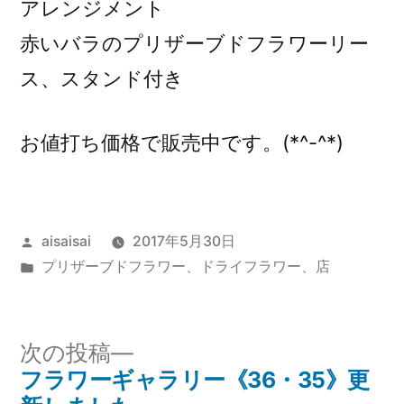
アレンジメント
赤いバラのプリザーブドフラワーリー
ス、スタンド付き
お値打ち価格で販売中です。(*^-^*)
投
aisaisai
2017年5月30日
稿
カ
プリザーブドフラワー、ドライフラワー
、
店
者:
テ
ゴ
リ
次
次の投稿
ー:
の
フラワーギャラリー《36・35》更
投