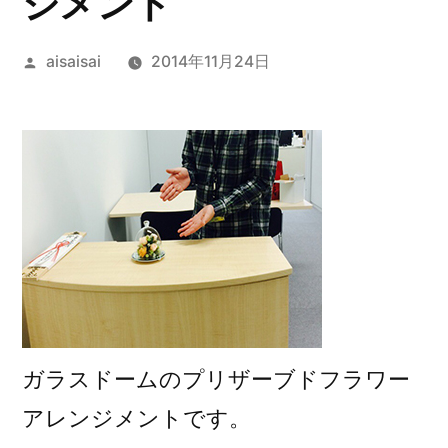
ジメント
投
aisaisai
2014年11月24日
稿
者:
ガラスドームのプリザーブドフラワー
アレンジメントです。