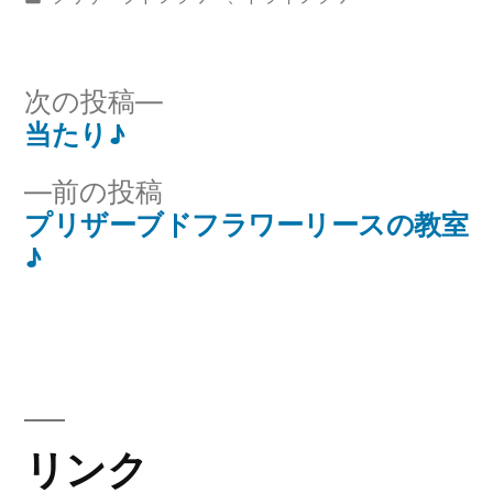
者:
テ
ゴ
リ
次
次の投稿
ー:
の
当たり♪
投
投
前
前の投稿
稿
稿:
の
プリザーブドフラワーリースの教室
ナ
投
♪
稿:
ビ
ゲ
ー
シ
リンク