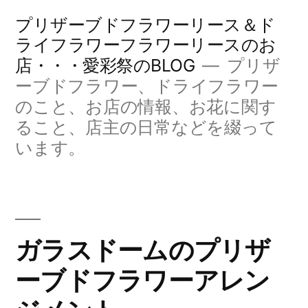
コ
プリザーブドフラワーリース＆ド
ン
ライフラワーフラワーリースのお
店・・・愛彩祭のBLOG
プリザ
テ
ーブドフラワー、ドライフラワー
ン
のこと、お店の情報、お花に関す
ツ
ること、店主の日常などを綴って
へ
います。
ス
キ
ッ
ガラスドームのプリザ
プ
ーブドフラワーアレン